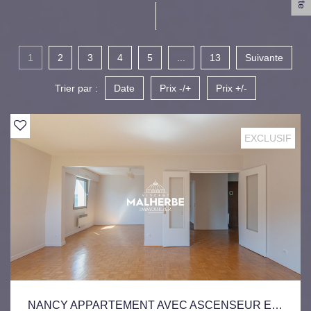
1
2
3
4
5
...
13
Suivante
Trier par :
Date
Prix -/+
Prix +/-
EXCLUSIF
NANCY APPARTEMENT AVEC ASCENSEUR EN BON ÉTAT