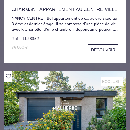
CHARMANT APPARTEMENT AU CENTRE-VILLE
NANCY CENTRE : Bel appartement de caractère situé au
3 ème et dernier étage. Il se compose d'une pièce de vie
avec kitchenette, d'une chambre indépendante pouvant
également faire office de salon, ainsi que d'une salle
Ref. : LL26352
d'eau. À proximité immédiate des commerces et
transports, ce bien conviendra aussi bien à un
76 000 €
DÉCOUVRIR
investisseur qu'à un primo-accédant. Libre de suite.
Logement à consommation énergétique excessive :
Classe F. La présente annonce immobilière a été rédigée
sous la responsabilité de Mme LANDRY Laura (EI),
immatriculée au RSAC de NANCY sous le numéro
900325341.
EXCLUSIF