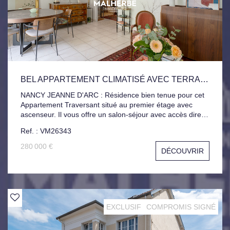
BEL APPARTEMENT CLIMATISÉ AVEC TERRASSES ET GARAGE
NANCY JEANNE D'ARC : Résidence bien tenue pour cet
Appartement Traversant situé au premier étage avec
ascenseur. Il vous offre un salon-séjour avec accès direct
à une terrasse exposée ouest, Cuisine indépendante et
Ref. : VM26343
équipée, 3 Chambres, Seconde Terrasse, Salle d'eau,
Salle de Bain. Nombreux Rangements, Climatisation
280 000 €
DÉCOUVRIR
Réversible. Pour compléter ce bien, Cellier et Garage
privatif avec borne de recharge pour véhicule électrique
et porte motorisé.
EXCLUSIF
COMPROMIS SIGNÉ