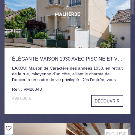
ÉLÉGANTE MAISON 1930 AVEC PISCINE ET VUE DOMINANTE
LAXOU: Maison de Caractère des années 1930, en retrait
de la rue, mitoyenne d'un côté, alliant le charme de
l'ancien à un cadre de vie privilégié. Dès l'entrée, vous
serez séduit par ses volumes harmonieux et son
Ref. : VM26348
authenticité préservée. Le rez-de-chaussée se compose
d'une entrée avec rangements, d'une cuisine équipée,
498 000 €
DÉCOUVRIR
Vaste salon-séjour ouvrant directement sur agréable
terrasse. Celle-ci bénéficie d'une vue dominante sur
Laxou, Nancy et leurs environs, offrant un panorama
particulièrement apprécié au quotidien. Le premier étage
accueille trois chambres ainsi qu'une salle de bains. Au
second niveau, les combles aménagés proposent un
EXCLUSIF