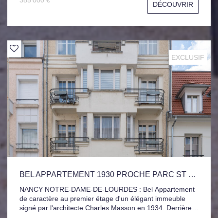
385 000 €
DÉCOUVRIR
avec Mezzanine, Salle de bain indépendante, Sous-sol,
Garage 2 Véhicules côte à côte. Jardin - verger- Piscine.
EXCLUSIF
BEL APPARTEMENT 1930 PROCHE PARC ST MARIE-ARTEM
NANCY NOTRE-DAME-DE-LOURDES : Bel Appartement
de caractère au premier étage d'un élégant immeuble
signé par l'architecte Charles Masson en 1934. Derrière
sa façade au charme préservé, ce bien dévoile les codes