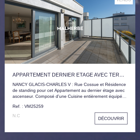
APPARTEMENT DERNIER ETAGE AVEC TERRASSE ET GARAGE
NANCY GLACIS-CHARLES V : Rue Cossue et Résidence
de standing pour cet Appartement au dernier étage avec
ascenseur. Composé d'une Cuisine entièrement équipée
et cellier, Grand espace de vie baigné de lumière, avec
Ref. : VM25259
accès direct à la Terrasse Principale, Salle d'eau
Moderne, 2 Chambres avec Terrasse Filante. Garage
N.C
DÉCOUVRIR
Privatif Jardin collectif.