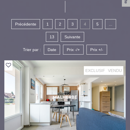
Précédente
1
2
3
4
5
...
13
Suivante
Trier par :
Date
Prix -/+
Prix +/-
EXCLUSIF
VENDU