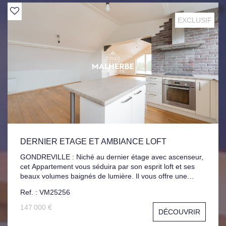
EXCLUSIF
DERNIER ETAGE ET AMBIANCE LOFT
GONDREVILLE : Niché au dernier étage avec ascenseur,
cet Appartement vous séduira par son esprit loft et ses
beaux volumes baignés de lumière. Il vous offre une
cuisine équipée et ouverte sur un salon chaleureux. Le
Ref. : VM25256
tout s'ouvre sur une splendide Terrasse de 45 m².
L'espace nuit propose deux chambres, une salle de
147 000 €
DÉCOUVRIR
bains. Le bien s'accompagne d'une cave et d'un
stationnement aérien privatif. Situé au sein d'une