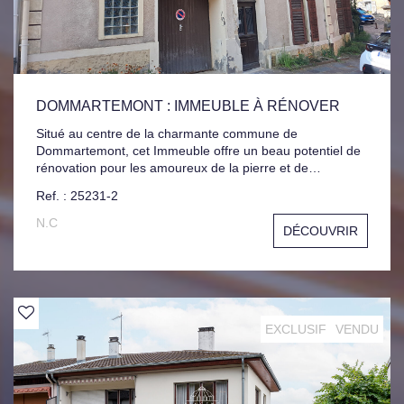
DOMMARTEMONT : IMMEUBLE À RÉNOVER
Situé au centre de la charmante commune de
Dommartemont, cet Immeuble offre un beau potentiel de
rénovation pour les amoureux de la pierre et de
l'authenticité. Avec plus de 190 m², il dispose de
Ref. : 25231-2
nombreuses possibilités d'aménagement, notamment
grâce à ses combles exploitables. Le bien comprend
N.C
DÉCOUVRIR
également un garage, une terrasse, un jardin, ainsi que
plusieurs dépendances. Bien que des travaux importants
soient à prévoir, cet immeuble bénéficie d'un
environnement calme, verdoyant et bucolique. Surface au
sol totale : 431 m² Surface Habitable : 193 m² Logement à
consommation énergétique excessive : Classe G
EXCLUSIF
VENDU