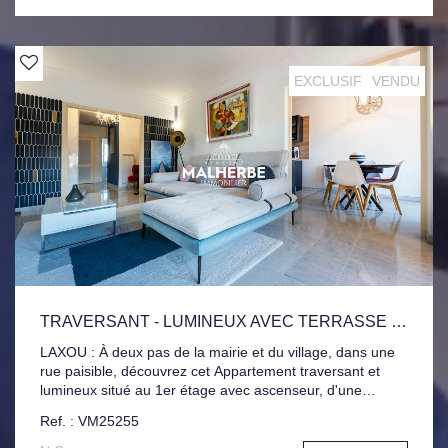
copropriété de 144 Lots principaux dont 34 à usage
d'habitation. Charges courantes annuelles de 1130€
Procédure en cours.
EXCLUSIF
VENDU
TRAVERSANT - LUMINEUX AVEC TERRASSE ET BOX
LAXOU : À deux pas de la mairie et du village, dans une
rue paisible, découvrez cet Appartement traversant et
lumineux situé au 1er étage avec ascenseur, d'une
résidence de bon standing, majoritairement occupé par
Ref. : VM25255
des propriétaires. Composé d'une entrée avec placard,
cuisine équipée, séjour avec accès direct à la Terrasse