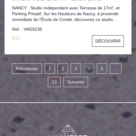
NANCY : Studio Indépendant avec Terrasse de 17m², et
Parking Privatif. Sur les Hauteurs de Nancy, à proximité
immédiate de l'École de Condé, découvrez ce studio
indépendant entièrement rénové, idéal pour un
Ref. : VM25236
investissement locatif. Le bien se compose de : -Une
cuisine Aménagée et un espace dînatoire, -Un
N.C
DÉCOUVRIR
Séjour/Chambre lumineux, -Une Salle de bain
fonctionnelle, -Une place de Parking aérienne, Studio
totalement indépendant-parfait pour préserver l'intimité du
locataire. Actuellement loué 370 € HC Copropriété en
cours de constitution. Charges prévisionnelles : 550€/ An
Précédente
1
2
3
4
5
...
13
Suivante