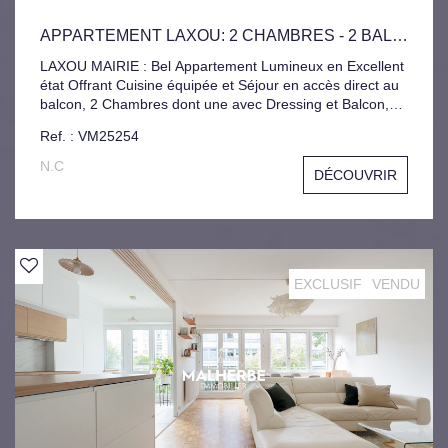
APPARTEMENT LAXOU: 2 CHAMBRES - 2 BALCONS
LAXOU MAIRIE : Bel Appartement Lumineux en Excellent
état Offrant Cuisine équipée et Séjour en accès direct au
balcon, 2 Chambres dont une avec Dressing et Balcon,
Salle d'eau. Cave et Grenier pour compléter ce bien.
Ref. : VM25254
Garage en Location au sein de la Copropriété.
N.C
DÉCOUVRIR
EXCLUSIF
VENDU