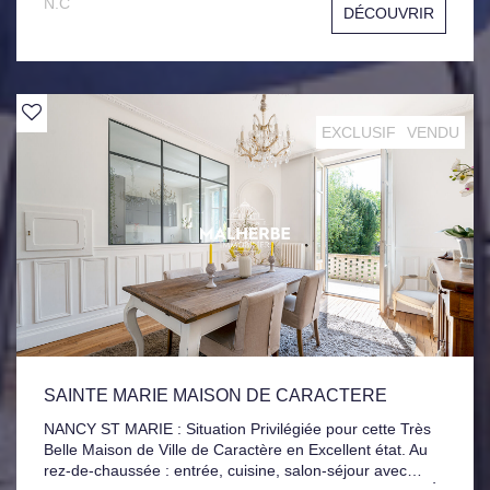
N.C
DÉCOUVRIR
exposée ouest, accessible également depuis la cuisine.
L'espace nuit, bien séparé, comprend 3 chambres, ainsi
que 2 salles d'eau. Appartement en excellent état général.
Un box, une cave et jardin Collectif complètent ce bien.
EXCLUSIF
VENDU
SAINTE MARIE MAISON DE CARACTERE
NANCY ST MARIE : Situation Privilégiée pour cette Très
Belle Maison de Ville de Caractère en Excellent état. Au
rez-de-chaussée : entrée, cuisine, salon-séjour avec