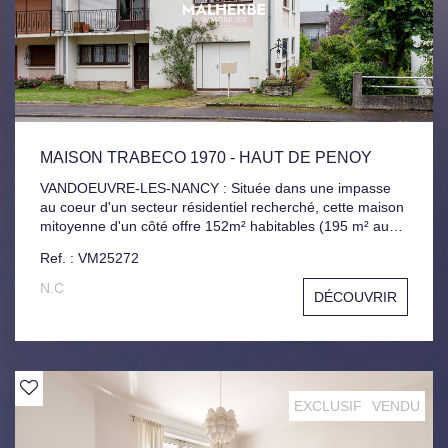
MAISON TRABECO 1970 - HAUT DE PENOY
VANDOEUVRE-LES-NANCY : Située dans une impasse
au coeur d'un secteur résidentiel recherché, cette maison
mitoyenne d'un côté offre 152m² habitables (195 m² au
sol) et un fort potentiel après rénovation. Elle se compose
Ref. : VM25272
au rez-de-chaussée, d'un grand garage de 26 m²,
buanderie, trois chambres. À l'étage : trois chambres
N.C
DÉCOUVRIR
supplémentaires, cuisine, salle à manger, séjour, balcon,
salle de bains. Combles au-dessus. Le jardin entoure la
maison sur les côtés. Toiture refaite en 2011, Chaudière à
condensation installée en 2017. Un bien rare dans un
cadre calme et agréable, idéal pour une famille.
EXCLUSIF
VENDU