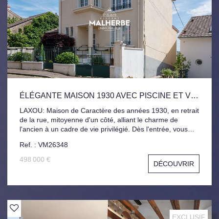
ÉLÉGANTE MAISON 1930 AVEC PISCINE ET VUE DOMINANTE
LAXOU: Maison de Caractère des années 1930, en retrait
de la rue, mitoyenne d'un côté, alliant le charme de
l'ancien à un cadre de vie privilégié. Dès l'entrée, vous
serez séduit par ses volumes harmonieux et son
Ref. : VM26348
authenticité préservée. Le rez-de-chaussée se compose
d'une entrée avec rangements, d'une cuisine équipée,
498 000 €
DÉCOUVRIR
Vaste salon-séjour ouvrant directement sur agréable
terrasse. Celle-ci bénéficie d'une vue dominante sur
Laxou, Nancy et leurs environs, offrant un panorama
particulièrement apprécié au quotidien. Le premier étage
accueille trois chambres ainsi qu'une salle de bains. Au
second niveau, les combles aménagés proposent un
EXCLUSIF