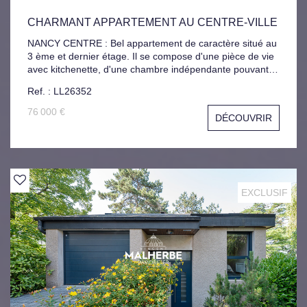
CHARMANT APPARTEMENT AU CENTRE-VILLE
NANCY CENTRE : Bel appartement de caractère situé au
3 ème et dernier étage. Il se compose d'une pièce de vie
avec kitchenette, d'une chambre indépendante pouvant
également faire office de salon, ainsi que d'une salle
Ref. : LL26352
d'eau. À proximité immédiate des commerces et
transports, ce bien conviendra aussi bien à un
76 000 €
DÉCOUVRIR
investisseur qu'à un primo-accédant. Libre de suite.
Logement à consommation énergétique excessive :
Classe F. La présente annonce immobilière a été rédigée
sous la responsabilité de Mme LANDRY Laura (EI),
immatriculée au RSAC de NANCY sous le numéro
900325341.
EXCLUSIF