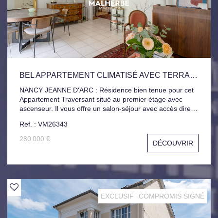
BEL APPARTEMENT CLIMATISÉ AVEC TERRASSES ET GARAGE
NANCY JEANNE D'ARC : Résidence bien tenue pour cet
Appartement Traversant situé au premier étage avec
ascenseur. Il vous offre un salon-séjour avec accès direct
à une terrasse exposée ouest, Cuisine indépendante et
Ref. : VM26343
équipée, 3 Chambres, Seconde Terrasse, Salle d'eau,
Salle de Bain. Nombreux Rangements, Climatisation
280 000 €
DÉCOUVRIR
Réversible. Pour compléter ce bien, Cellier et Garage
privatif avec borne de recharge pour véhicule électrique
et porte motorisé.
EXCLUSIF
COMPROMIS SIGNÉ