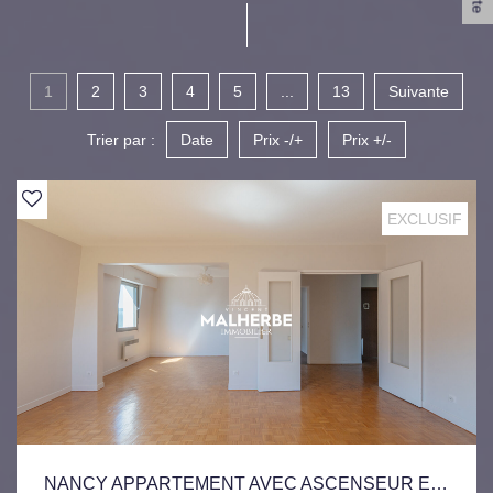
1
2
3
4
5
...
13
Suivante
Trier par :
Date
Prix -/+
Prix +/-
EXCLUSIF
NANCY APPARTEMENT AVEC ASCENSEUR EN BON ÉTAT