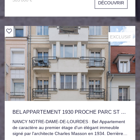
385 000 €
DÉCOUVRIR
avec Mezzanine, Salle de bain indépendante, Sous-sol,
Garage 2 Véhicules côte à côte. Jardin - verger- Piscine.
EXCLUSIF
BEL APPARTEMENT 1930 PROCHE PARC ST MARIE-ARTEM
NANCY NOTRE-DAME-DE-LOURDES : Bel Appartement
de caractère au premier étage d'un élégant immeuble
signé par l'architecte Charles Masson en 1934. Derrière
sa façade au charme préservé, ce bien dévoile les codes