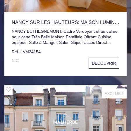
NANCY SUR LES HAUTEURS: MAISON LUMINEUSE EN TRES BON ETAT
NANCY BUTHEGNÉMONT: Cadre Verdoyant et au calme
pour cette Très Belle Maison Familiale Offrant Cuisine
équipée, Salle à Manger, Salon-Séjour accès Direct
Terrasse et Jardin Plat sans vis-à-vis, 5 Grandes
Ref. : VM24154
Chambres, 1 Bureau, 2 Salles de Bains. Sous-sol complet
avec Buanderie, Cave à Vin, Garage 2VL + Parking
N.C
DÉCOUVRIR
devant la maison. Réfection Totale de la Toiture Zinc en
2020. Ravalement des façades et Pignon en 2013.
Consommations Réelles Électricité + Gaz : 226 €/Mois
EXCLUSIF