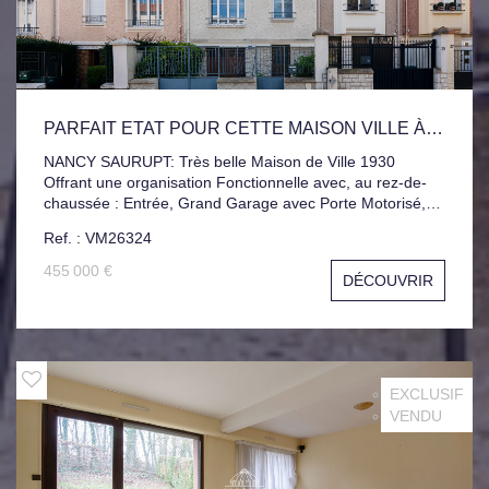
PARFAIT ETAT POUR CETTE MAISON VILLE À SAURUPT
NANCY SAURUPT: Très belle Maison de Ville 1930
Offrant une organisation Fonctionnelle avec, au rez-de-
chaussée : Entrée, Grand Garage avec Porte Motorisé,
Buanderie-Chaufferie, Place de stationnement privative
Ref. : VM26324
devant la Maison. À l'étage, les pièces de vie accueillent
une Cuisine, et un Salon-Séjour Lumineux, prolongés par
455 000 €
DÉCOUVRIR
une Belle Terrasse. Les étages supérieurs offrent quatre
chambres réparties sur deux niveaux, complétées par
une salle de bain et une salle d'eau. Grand Jardin plat à
l'arrière avec Dépendances. Une maison chaleureuse,
idéale pour une vie de famille.
EXCLUSIF
VENDU