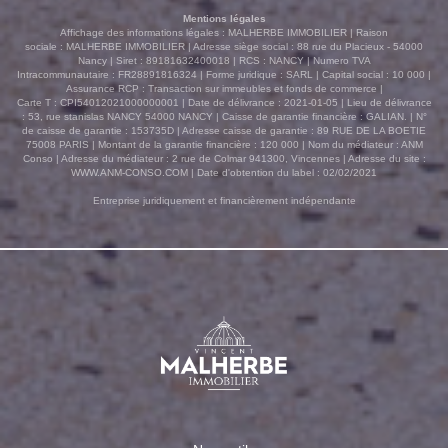
Mentions légales
Affichage des informations légales : MALHERBE IMMOBILIER | Raison
sociale : MALHERBE IMMOBILIER | Adresse siège social : 88 rue du Placieux - 54000
Nancy | Siret : 89181632400018 | RCS : NANCY | Numero TVA
Intracommunautaire : FR28891816324 | Forme juridique : SARL | Capital social : 10 000 |
Assurance RCP : Transaction sur immeubles et fonds de commerce |
Carte T : CPI54012021000000001 | Date de délivrance : 2021-01-05 | Lieu de délivrance
: 53, rue stanislas NANCY 54000 NANCY | Caisse de garantie financière : GALIAN. | N°
de caisse de garantie : 153735D | Adresse caisse de garantie : 89 RUE DE LA BOETIE
75008 PARIS | Montant de la garantie financière : 120 000 | Nom du médiateur : ANM
Conso | Adresse du médiateur : 2 rue de Colmar 941300, Vincennes | Adresse du site :
WWW.ANM-CONSO.COM
| Date d'obtention du label : 02/02/2021
Entreprise juridiquement et financièrement indépendante