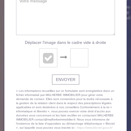
Déplacer l'image dans le cadre vide à droite
ENVOYER
« Les informations recueillies sur ce formulaire sont enregistrées dans un
fichier informatisé par MALHERBE IMMOBILIER pour gérer votre
demande de contact. Elles sont conservées pour la durée nécessaire à
la gestion de la relation client dans le respect des prescriptions légales
applicables et sont destinées à nos conseillers Conformément à la loi «
informatique et libertés », vous pouvez exercer votre droit d'accès aux
données vous concernant et les faire rectifier en contactant MALHERBE
IMMOBILIER contact@malherbeimmobilier.fr. Nous vous informons de
l'existence de la liste d'opposition au démarchage téléphonique « Bloctel
», sur laquelle vous pouvez vous inscrire ici :
https://www.bloctel.gouv.fr/