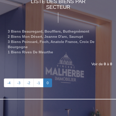
LISTE DES BIENS PAR
SECTEUR
3 Biens Beauregard, Boufflers, Buthegnémont
2 Biens Mon Désert, Jeanne D'arc, Saurupt
3 Biens Poincaré, Foch, Anatole France, Croix De
Bourgogne
1 Biens Rives De Meurthe
Voir de
0
à
0
-4
-3
-2
-1
0