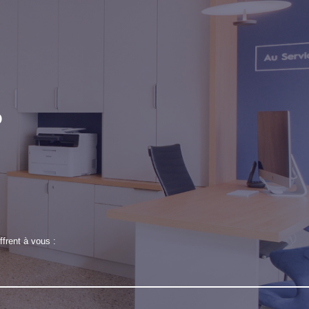
P
frent à vous :