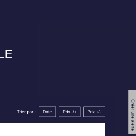
LE
Créer une alerte
Trier par :
Date
Prix -/+
Prix +/-