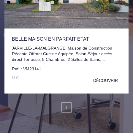
BELLE MAISON EN PARFAIT ETAT
JARVILLE-LA-MALGRANGE: Maison de Construction
Récente Offrant Cuisine équipée, Salon-Séjour accès
direct Terrasse, 5 Chambres, 2 Salles de Bains,
Emplacement de Parking à l'avant et Jardinet avec
Ref. : VM23141
terrasse à l'arrière.
N.C
DÉCOUVRIR
1