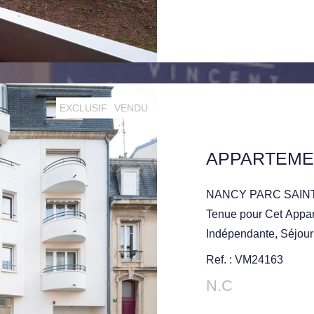
EXCLUSIF
VENDU
NANCY PARC SAINTE-
Tenue pour Cet Appar
Indépendante, Séjour
de Bains. Nombreux r
Ref. : VM24163
sol. Actuellement Lo
N.C