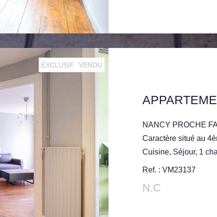
EXCLUSIF
VENDU
NANCY PROCHE FAC 
Caractère situé au 4è
Cuisine, Séjour, 1 ch
Greniers et une Cave 
Ref. : VM23137
N.C