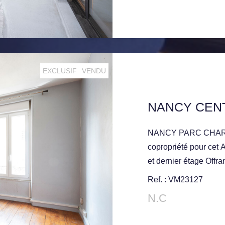
EXCLUSIF
VENDU
NANCY PARC CHARLES III: Immeuble à faibles charges de
copropriété pour cet
et dernier étage Offr
Salle d'eau, Grenier. 
Ref. : VM23127
N.C