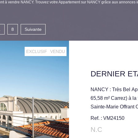
tement à vendre NANCY. Trouvez votre Appartement sur NANCY grâce aux annonc
.
8
Suivante
EXCLUSIF
VENDU
NANCY : Très Bel App
65,58 m² Carrez) à la
Sainte-Marie Offrant 
Chambres, Salle d'eau
Ref. : VM24150
Panoramique. Nombre
N.C
Immeuble de Construct