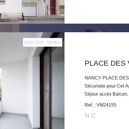
EXCLUSIF
VENDU
NANCY PLACE DES 
Sécurisée pour Cet Ap
Séjour accès Balcon, 
Parking Privatif Soute
Ref. : VM24155
N.C