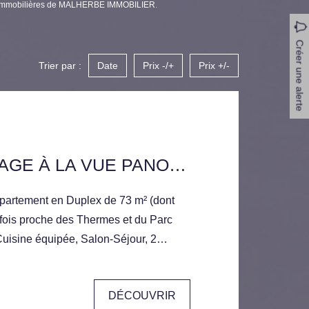
es immobilières de MALHERBE IMMOBILIER.
Créer une alerte
Trier par :
Date
Prix -/+
Prix +/-
DERNIER ETAGE À LA VUE PANORAMIQUE
artement en Duplex de 73 m² (dont
 fois proche des Thermes et du Parc
Cuisine équipée, Salon-Séjour, 2
, Cellier, Terrasse + de 50 m² à la Vue
ux Rangements. Parking Couvert.
DÉCOUVRIR
ion très récente.