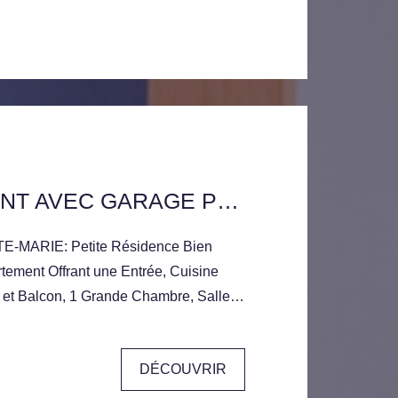
APPARTEMENT AVEC GARAGE PROCHE DU PARC ST MARIE VENDU LOUÉ
MARIE: Petite Résidence Bien
tement Offrant une Entrée, Cuisine
 et Balcon, 1 Grande Chambre, Salle
angements, Garage Privatif au sous-
ué 597€ Charges Comprises .
DÉCOUVRIR