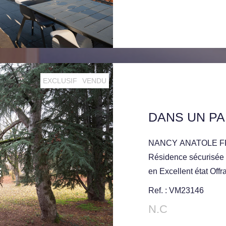
EXCLUSIF
VENDU
NANCY ANATOLE FRAN
Résidence sécurisée 
en Excellent état Off
Terrasse à la Vue dé
Ref. : VM23146
Bains.Cellier, Parking 
N.C