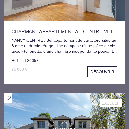
CHARMANT APPARTEMENT AU CENTRE-VILLE
NANCY CENTRE : Bel appartement de caractère situé au
3 ème et dernier étage. Il se compose d'une pièce de vie
avec kitchenette, d'une chambre indépendante pouvant
également faire office de salon, ainsi que d'une salle
Ref. : LL26352
d'eau. À proximité immédiate des commerces et
transports, ce bien conviendra aussi bien à un
76 000 €
DÉCOUVRIR
investisseur qu'à un primo-accédant. Libre de suite.
Logement à consommation énergétique excessive :
Classe F. La présente annonce immobilière a été rédigée
sous la responsabilité de Mme LANDRY Laura (EI),
immatriculée au RSAC de NANCY sous le numéro
900325341.
EXCLUSIF