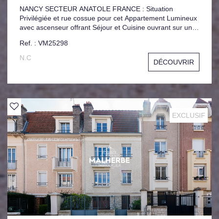
NANCY SECTEUR ANATOLE FRANCE : Situation
Privilégiée et rue cossue pour cet Appartement Lumineux
avec ascenseur offrant Séjour et Cuisine ouvrant sur un
Grand Balcon Filant, 3 Chambres, 1 Salle de Bain, 1 Salle
Ref. : VM25298
d'eau. Nombreux Rangements. Parking Privatif au sous-
sol. Situé au sein d'une copropriété de 86 Lots principaux
N.C
DÉCOUVRIR
dont 39 à usage d'habitation. Charges courantes
annuelles de 1277 € Aucune procédure en cours.
EXCLUSIF