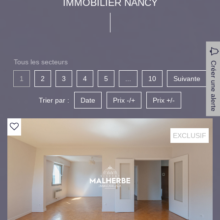
IMMOBILIER NANCY
Tous les secteurs
Créer une alerte
1
2
3
4
5
...
10
Suivante
Trier par :
Date
Prix -/+
Prix +/-
EXCLUSIF