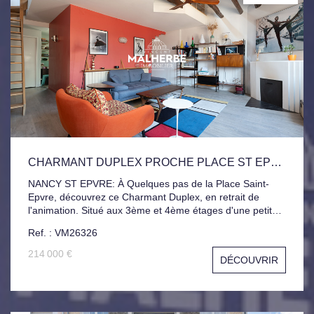
CHARMANT DUPLEX PROCHE PLACE ST EPVRE
NANCY ST EPVRE: À Quelques pas de la Place Saint-
Epvre, découvrez ce Charmant Duplex, en retrait de
l'animation. Situé aux 3ème et 4ème étages d'une petite
copropriété aux charges maîtrisées, cet appartement
Ref. : VM26326
séduit par ses volumes généreux et sa belle hauteur sous
plafond. Il Offre Cuisine, salle à manger, un cellier, ainsi
214 000 €
DÉCOUVRIR
qu'un lumineux Salon-séjour avec cheminée. À l'étage
deux chambres et une salle de bains complètent
l'ensemble. Une cave vient parfaire ce bien rare, alliant
caractère, confort et emplacement privilégié en coeur de