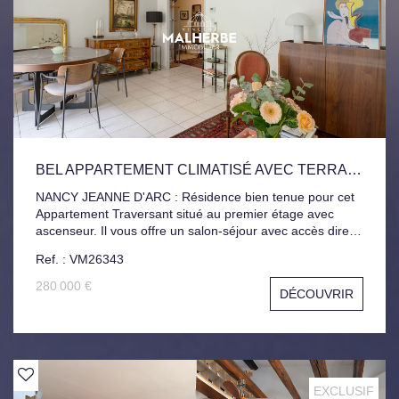
BEL APPARTEMENT CLIMATISÉ AVEC TERRASSES ET GARAGE
NANCY JEANNE D'ARC : Résidence bien tenue pour cet
Appartement Traversant situé au premier étage avec
ascenseur. Il vous offre un salon-séjour avec accès direct
à une terrasse exposée ouest, Cuisine indépendante et
Ref. : VM26343
équipée, 3 Chambres, Seconde Terrasse, Salle d'eau,
Salle de Bain. Nombreux Rangements, Climatisation
280 000 €
DÉCOUVRIR
Réversible. Pour compléter ce bien, Cellier et Garage
privatif avec borne de recharge pour véhicule électrique
et porte motorisé.
EXCLUSIF