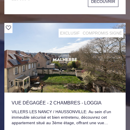
DÉCOUVRIR
ainsi que de deux salles d'eau. Côté annexes, vous
bénéficierez d'un garage double de 38 m², d'une cave et
d'un abri de jardin. À l'extérieur, un agréable jardin clos et
sans vis-à-vis vous permettra de profiter pleinement des
beaux jours. Des travaux sont à prévoir, offrant
l'opportunité de personnaliser les lieux selon vos envies et
EXCLUSIF
COMPROMIS SIGNÉ
de révéler tout le potentiel de cette propriété. Logement à
consommation énergétique excessive : Classe G. La
présente annonce immobilière a été rédigée sous la
responsabilité de Mme LANDRY Laura (EI), immatriculée
au RSAC de NANCY sous le numéro 900325341.
VUE DÉGAGÉE - 2 CHAMBRES - LOGGIA
VILLERS LES NANCY / HAUSSONVILLE: Au sein d'un
immeuble sécurisé et bien entretenu, découvrez cet
appartement situé au 3ème étage, offrant une vue
dégagée. Il dispose d'une cuisine aménagée et équipée