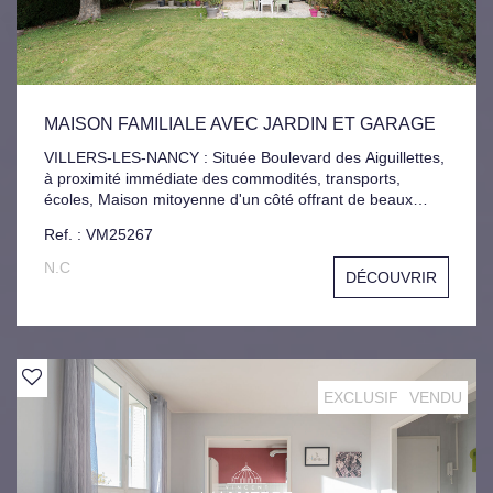
MAISON FAMILIALE AVEC JARDIN ET GARAGE
VILLERS-LES-NANCY : Située Boulevard des Aiguillettes,
à proximité immédiate des commodités, transports,
écoles, Maison mitoyenne d'un côté offrant de beaux
volumes et un cadre de vie agréable. Disposition des
Ref. : VM25267
espaces : -Au rez-de-chaussée : Entrée, Garage, 2
Chambres, Buanderie, Pièce annexe, Salle d'eau, -1er
N.C
DÉCOUVRIR
étage : Salon-Séjour Lumineux, Cuisine indépendante,
Véranda, 2 Chambres supplémentaires, Salle de Bains, -
Combles: Entièrement Aménagés, Idéals pour un espace
nuit, Jeux ou Bureau, Jardin Plat entourant la maison sur
les trois côtés.
EXCLUSIF
VENDU