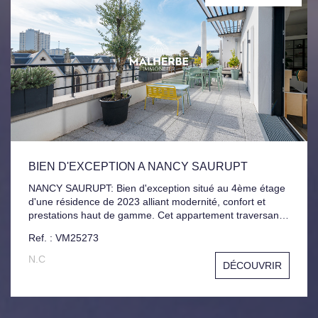
BIEN D'EXCEPTION A NANCY SAURUPT
NANCY SAURUPT: Bien d'exception situé au 4ème étage
d'une résidence de 2023 alliant modernité, confort et
prestations haut de gamme. Cet appartement traversant
vous séduira immédiatement par ses volumes généreux
Ref. : VM25273
et sa luminosité remarquable. Il dispose d'une superbe
pièce de vie de 52 m² avec cuisine ouverte sur un salon-
N.C
DÉCOUVRIR
séjour élégant. Vous profiterez d'une double terrasse
avec une vue exceptionnelle. Côté nuit, le bien propose
trois chambres, chacune avec un accès direct aux
extérieurs. Deux salles d'eau modernes viennent