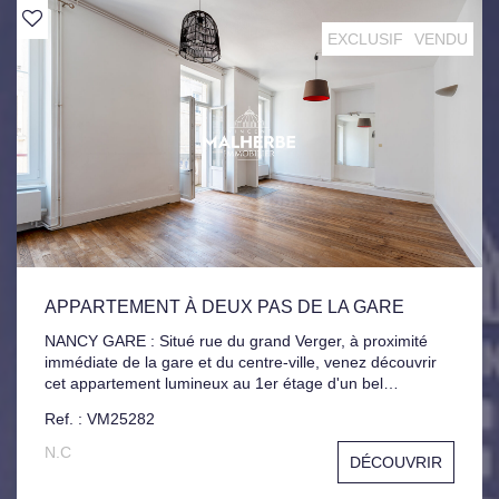
compléter cet espace nuit parfaitement pensé. Parking
2VL en sous-sol. Ce bien rare se distingue par ses
EXCLUSIF
VENDU
prestations irréprochables et son standing élevé.
APPARTEMENT À DEUX PAS DE LA GARE
NANCY GARE : Situé rue du grand Verger, à proximité
immédiate de la gare et du centre-ville, venez découvrir
cet appartement lumineux au 1er étage d'un bel
immeuble bourgeois. Il se compose d'une entrée avec
Ref. : VM25282
placards, d'un spacieux séjour ouvrant sur un balcon, une
chambre, cuisine indépendante, salle de bain. La
N.C
DÉCOUVRIR
configuration permet la création d'une deuxième
chambre. Cave et Mansarde de 13 m² viennent compléter