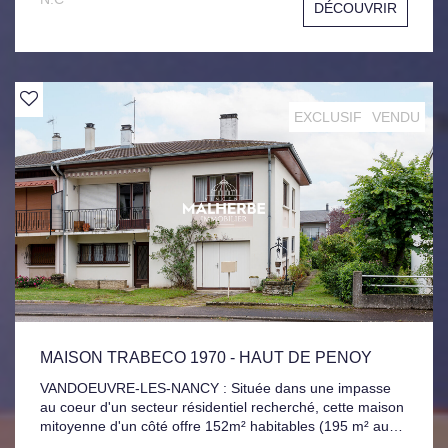
DÉCOUVRIR
central, ouverte sur un séjour Lumineux, 2 chambres,
Salle de bains, une cave en annexe. Travaux de façade
avec isolation par l'extérieur réglés par le Vendeur. Les
charges incluent le Chauffage collectif avec comptage
individuel, l'eau chaude et l'eau froide, Gardien et
services pour une gestion simplifiée de votre budget.
EXCLUSIF
VENDU
MAISON TRABECO 1970 - HAUT DE PENOY
VANDOEUVRE-LES-NANCY : Située dans une impasse
au coeur d'un secteur résidentiel recherché, cette maison
mitoyenne d'un côté offre 152m² habitables (195 m² au
sol) et un fort potentiel après rénovation. Elle se compose