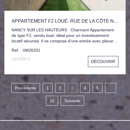
APPARTEMENT F2 LOUÉ- RUE DE LA CÔTE NANCY
NANCY SUR LES HAUTEURS : Charmant Appartement
de type F2, vendu loué, idéal pour un investissement
locatif sécurisé. Il se compose d'une entrée avec placard
intégré, d'une belle chambre, d'une salle de bain, d'une
Ref. : VM26331
cuisine fonctionnelle ouverte sur un séjour Lumineux. Le
séjour donne accès à une agréable terrasse exposée
114 000 €
DÉCOUVRIR
plein sud. Une Place de Parking privative et une cave
complètent ce bien. Actuellement Loué 570 €HC. Situé au
sein d'une copropriété de 27 Lots principaux dont 7 à
usage d'habitation. Charges courantes annuelles
prévisionnelles de 715 € Aucune procédure en cours
Précédente
1
2
3
4
5
...
10
Suivante