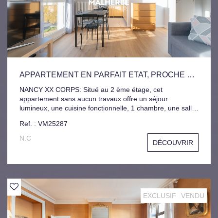
APPARTEMENT EN PARFAIT ETAT, PROCHE DES BORDS DE MEURTHE
NANCY XX CORPS: Situé au 2 ème étage, cet
appartement sans aucun travaux offre un séjour
lumineux, une cuisine fonctionnelle, 1 chambre, une salle
d'eau avec WC séparé et une cave. Idéalement situé à
Ref. : VM25287
proximité immédiate des rives de meurthe, ce bien
combine confort, praticité et cadre agréable, parfait pour
N.C
DÉCOUVRIR
profiter du coeur de Nancy et de ses promenades au bord
de l'eau.
EXCLUSIF
VENDU