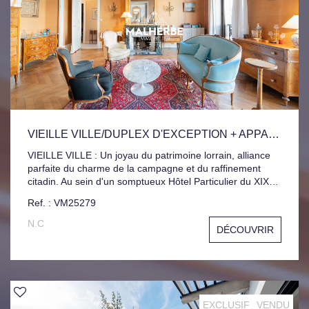
VIEILLE VILLE/DUPLEX D'EXCEPTION + APPARTEMENT INDÉPENDANT
VIEILLE VILLE : Un joyau du patrimoine lorrain, alliance
parfaite du charme de la campagne et du raffinement
citadin. Au sein d'un somptueux Hôtel Particulier du XIX
ème siècle, ce magnifique duplex séduit par son élégance
Ref. : VM25279
intemporelle et son cachet préservé. Il vous offre un vaste
vestibule, une double pièce de réception, une cuisine
N.C
DÉCOUVRIR
indépendante, six chambres, deux salles de bains, un
balcon filant donnant sur un parc arboré collectif. Un
appartement indépendant de 45m² complète ce bien rare,
idéal pour des revenus locatifs ou espace invités.
EXCLUSIF
VENDU