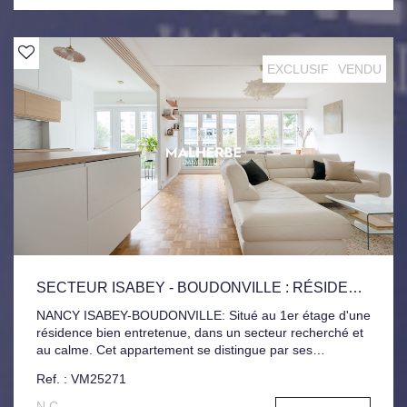
ce bien.
EXCLUSIF
VENDU
SECTEUR ISABEY - BOUDONVILLE : RÉSIDENCE BIEN TENUE
NANCY ISABEY-BOUDONVILLE: Situé au 1er étage d'une
résidence bien entretenue, dans un secteur recherché et
au calme. Cet appartement se distingue par ses
prestations soignées et son confort immédiat, sans aucun
Ref. : VM25271
travaux à prévoir. Il se compose d'une entrée avec
dressing, une cuisine aménagée et équipée avec îlot
N.C