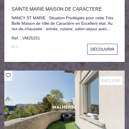
SAINTE MARIE MAISON DE CARACTERE
NANCY ST MARIE : Situation Privilégiée pour cette Très
Belle Maison de Ville de Caractère en Excellent état. Au
rez-de-chaussée : entrée, cuisine, salon-séjour avec
accès Terrasse et jardin Joliment Arboré sans vis-à-vis. À
Ref. : VM25251
l'étage : Trois Chambres Confortables, une grande salle
de bains, Au deuxième étage : Deux Chambres
N.C
DÉCOUVRIR
supplémentaires, Salle d'eau, Grenier. Sous-sol-Complet,
Garage privatif compris dans une copropriété voisine.
EXCLUSIF