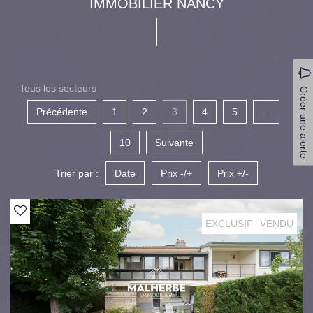
IMMOBILIER NANCY
Tous les secteurs
Créer une alerte
Précédente
1
2
3
4
5
...
10
Suivante
Trier par :
Date
Prix -/+
Prix +/-
EXCLUSIF
VENDU