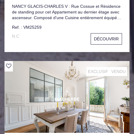
NANCY GLACIS-CHARLES V : Rue Cossue et Résidence
de standing pour cet Appartement au dernier étage avec
ascenseur. Composé d'une Cuisine entièrement équipée
et cellier, Grand espace de vie baigné de lumière, avec
Ref. : VM25259
accès direct à la Terrasse Principale, Salle d'eau
Moderne, 2 Chambres avec Terrasse Filante. Garage
N.C
DÉCOUVRIR
Privatif Jardin collectif.
EXCLUSIF
VENDU