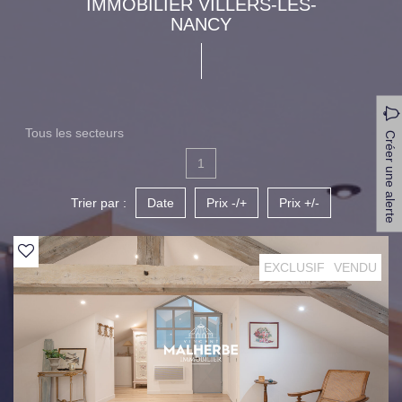
IMMOBILIER VILLERS-LES-
NANCY
Tous les secteurs
Créer une alerte
1
Trier par :
Date
Prix -/+
Prix +/-
EXCLUSIF
VENDU