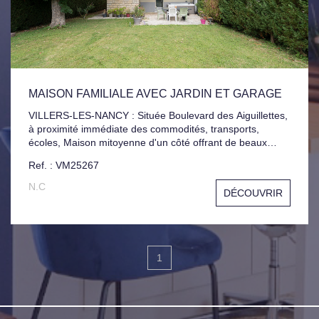
MAISON FAMILIALE AVEC JARDIN ET GARAGE
VILLERS-LES-NANCY : Située Boulevard des Aiguillettes,
à proximité immédiate des commodités, transports,
écoles, Maison mitoyenne d'un côté offrant de beaux
volumes et un cadre de vie agréable. Disposition des
Ref. : VM25267
espaces : -Au rez-de-chaussée : Entrée, Garage, 2
Chambres, Buanderie, Pièce annexe, Salle d'eau, -1er
N.C
DÉCOUVRIR
étage : Salon-Séjour Lumineux, Cuisine indépendante,
Véranda, 2 Chambres supplémentaires, Salle de Bains, -
Combles: Entièrement Aménagés, Idéals pour un espace
nuit, Jeux ou Bureau, Jardin Plat entourant la maison sur
les trois côtés.
1